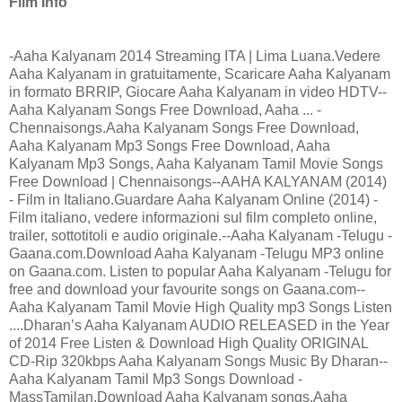
Film Info
-Aaha Kalyanam 2014 Streaming ITA | Lima Luana.Vedere
Aaha Kalyanam in gratuitamente, Scaricare Aaha Kalyanam
in formato BRRIP, Giocare Aaha Kalyanam in video HDTV--
Aaha Kalyanam Songs Free Download, Aaha ... -
Chennaisongs.Aaha Kalyanam Songs Free Download,
Aaha Kalyanam Mp3 Songs Free Download, Aaha
Kalyanam Mp3 Songs, Aaha Kalyanam Tamil Movie Songs
Free Download | Chennaisongs--AAHA KALYANAM (2014)
- Film in Italiano.Guardare Aaha Kalyanam Online (2014) -
Film italiano, vedere informazioni sul film completo online,
trailer, sottotitoli e audio originale.--Aaha Kalyanam -Telugu -
Gaana.com.Download Aaha Kalyanam -Telugu MP3 online
on Gaana.com. Listen to popular Aaha Kalyanam -Telugu for
free and download your favourite songs on Gaana.com--
Aaha Kalyanam Tamil Movie High Quality mp3 Songs Listen
....Dharan’s Aaha Kalyanam AUDIO RELEASED in the Year
of 2014 Free Listen & Download High Quality ORIGINAL
CD-Rip 320kbps Aaha Kalyanam Songs Music By Dharan--
Aaha Kalyanam Tamil Mp3 Songs Download -
MassTamilan.Download Aaha Kalyanam songs,Aaha